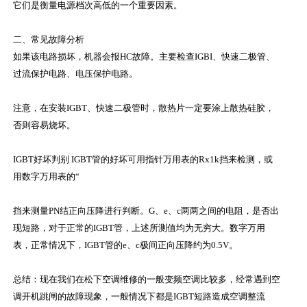
它们是衡量电源档次高低的一个重要因素。
二、常见故障分析
如果该电路损坏，机器会报HC故障。主要检查IGBI、快速二极管、
过流保护电路、电压保护电路。
注意，在安装IGBT、快速二极管时，散热片一定要涂上散热硅胶，
否则容易烧坏。
IGBT好坏判别 IGBT管的好坏可用指针万用表的Rx1k挡来检测，或
用数字万用表的“
挡来测量PN结正向压降进行判断。G、e、c两两之间的电阻，是否出
现短路，对于正常的IGBT管，上述所测值均为无穷大。数字万用
表，正常情况下，IGBT管的e、c极间正向压降约为0.5V。
总结：现在我们在松下空调维修的一般变频空调比较多，经常遇到空
调开机跳闸的故障现象，一般情况下都是IGBT短路造成空调整流