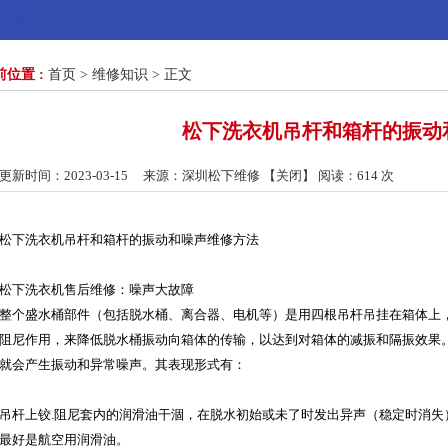
前位置 :
首页
>
维修知识
> 正文
松下洗衣机吊杆和箱杆的振动
更新时间：2023-03-15 来源：深圳松下维修 【
关闭
】 阅读：
614 次
松下洗衣机吊杆和箱杆的振动和噪声维修方法
松下洗衣机售后维修：噪声大故障
整个盛水桶部件（包括脱水桶、离合器、电机等）是用四根吊杆吊挂在箱体上
阻尼作用，来降低脱水桶振动向箱体的传输，以达到对箱体的减振和隔振效果
就会产生振动和异常噪声。其表现形式有：
吊杆上铰.阻尼套内的润滑油干涸，在脱水初始或未了时发出异声（稳定时消
最好是航空用润滑油。