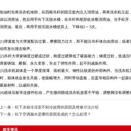
加油时先将洗衣机倾倒，在四根吊杆的阻压套内注入润滑油，再将洗衣机立起
涂以润滑油，然后用手向下压脱水桶，在吊杆和尾部处涂敷润滑油。当手松开
润滑油。最后，再用手按压脱水桶使其上、下移动2～3次。
(1)弹簧套与大弹簧配合过紧，摩擦阻力过大，而不能沿吊杆体自由滑动；或
动而发出撞击噪声。
(2)吊杆大弹簧钢度过硬或过软，刚度过硬降低了吸振能力；钢度过软，造成
弹簧锈蚀、断裂、永久变形，失去了弹性作用，起不到减振作用。
(3)洗衣机箱体是一个厚度很薄、面积最大、钢性比较差的外部构件。当洗衣
时，箱体就会发生共振，使振幅增大，同时带动盖板，后盖等相应构件一起振
吸振材料，以减轻共振。
(4)箱体后板等连接件松动，产生微间隙或洗衣机放置不平稳，调整脚没有调
上一条：
松下冰箱冷冻室不制冷故障的原因及维修方法介绍
下一条：
松下空调漏水是哪些原因造成的？怎么处理？
相关资讯