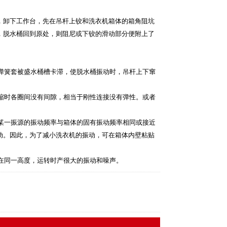
，卸下工作台，先在吊杆上铰和洗衣机箱体的箱角阻坑
，脱水桶回到原处，则阻尼或下铰的滑动部分便附上了
者弹簧套被盛水桶槽卡滞，使脱水桶振动时，吊杆上下窜
压缩时各圈间没有间隙，相当于刚性连接没有弹性。或者
机某一振源的振动频率与箱体的固有振动频率相同或接近
动。因此，为了减小洗衣机的振动，可在箱体内壁粘贴
整在同一高度，运转时产很大的振动和噪声。